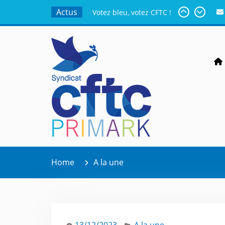
Actus
Votez bleu, votez CFTC !
Partager, c’est universel.
Attention aux tomates en
plein décomposition !
Ensemble , nous
sommes plus forts !
Action Logement, la CFTC
veille
Home
A la une