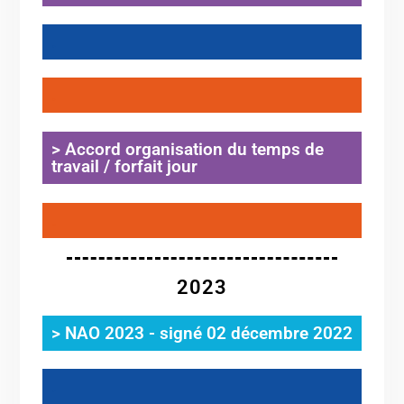
.
.
> Accord organisation du temps de
travail / forfait jour
.
2023
> NAO 2023 - signé 02 décembre 2022
.