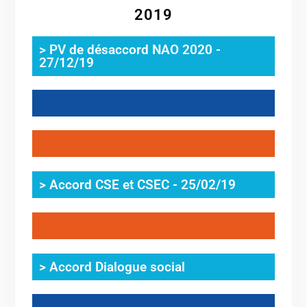
2019
> PV de désaccord NAO 2020 -
27/12/19
.
.
> Accord CSE et CSEC - 25/02/19
.
> Accord Dialogue social