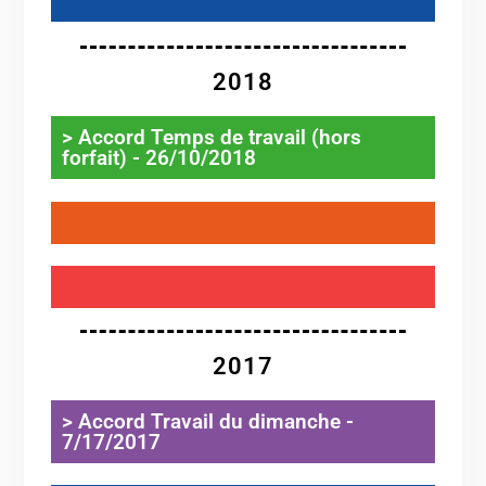
.
2018
> Accord Temps de travail (hors
forfait) - 26/10/2018
.
.
2017
> Accord Travail du dimanche -
7/17/2017