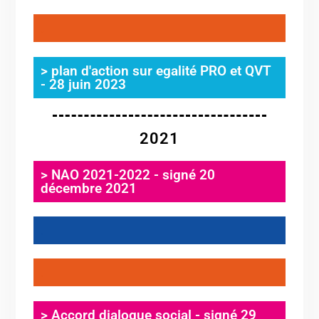
.
> plan d'action sur egalité PRO et QVT
- 28 juin 2023
2021
> NAO 2021-2022 - signé 20
décembre 2021
.
.
> Accord dialogue social - signé 29