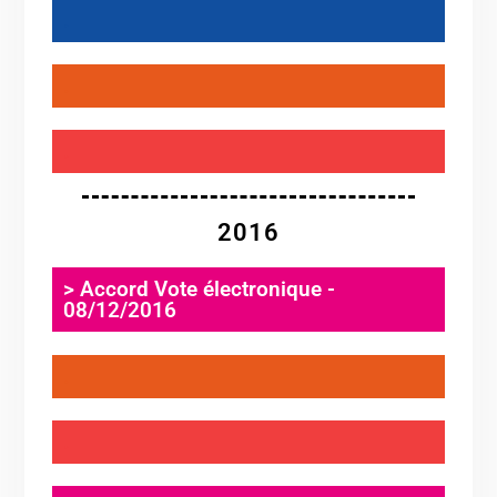
.
.
.
2016
> Accord Vote électronique -
08/12/2016
.
.